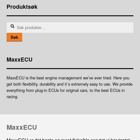
Produktsøk
Søk
etter:
Søk
MaxxECU
MaxxECU is the best engine management we’ve ever tried. Here you
get both flexibility, durability and it´s extremely easy to use. We provide
everything from plug-in ECUs for original cars, to the best ECUs in
racing.
MaxxECU
MaxxECU er det beste og mest fleksible sprutet vi har testet