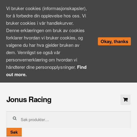
Vi bruker cookies (informasjonskapsler),
for å forbedre din opplevelse hos oss. Vi
bruker cookies i vår handlekurver.
Denne erklæringen om bruk av cookies
forklarer hvordan vi bruker cookies, og
Okay, thanks
valgene du har hva gjelder bruken av
dem. Vennligst se også vår
personvernerklæring om hvordan vi
håndterer dine personopplysninger.
Find
out more.
Hopp
til
Jonus Racing
innhold
Søk
etter:
Søk