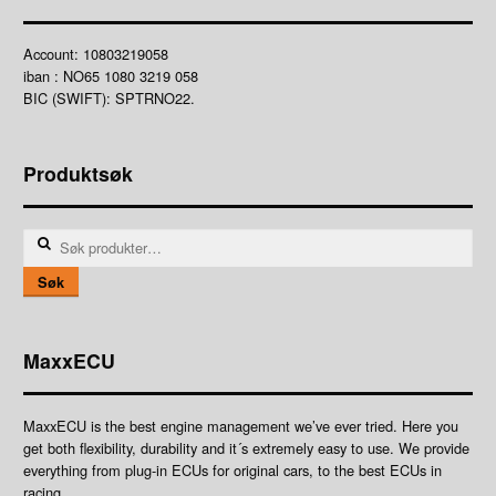
Account: 10803219058
iban : NO65 1080 3219 058
BIC (SWIFT): SPTRNO22.
Produktsøk
Søk
etter:
Søk
MaxxECU
MaxxECU is the best engine management we’ve ever tried. Here you
get both flexibility, durability and it´s extremely easy to use. We provide
everything from plug-in ECUs for original cars, to the best ECUs in
racing.