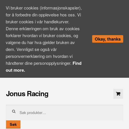
Vi bruker cookies (informasjonskapsler),
for å forbedre din opplevelse hos oss. Vi
bruker cookies i vår handlekurver.
Denne erklæringen om bruk av cookies
forklarer hvordan vi bruker cookies, og
Okay, thanks
valgene du har hva gjelder bruken av
dem. Vennligst se også vår
personvernerklæring om hvordan vi
håndterer dine personopplysninger.
Find
out more.
Hopp
til
Jonus Racing
innhold
Søk
etter:
Søk