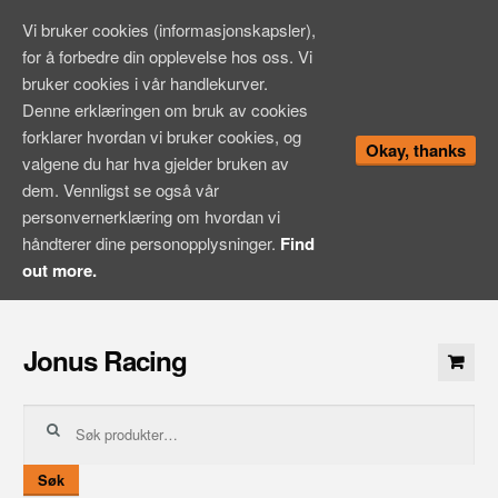
Vi bruker cookies (informasjonskapsler),
for å forbedre din opplevelse hos oss. Vi
bruker cookies i vår handlekurver.
Denne erklæringen om bruk av cookies
forklarer hvordan vi bruker cookies, og
Okay, thanks
valgene du har hva gjelder bruken av
dem. Vennligst se også vår
personvernerklæring om hvordan vi
håndterer dine personopplysninger.
Find
out more.
Hopp
til
Jonus Racing
innhold
Søk
etter:
Søk