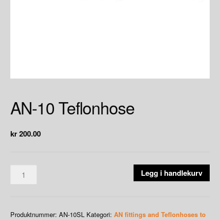
AN-10 Teflonhose
kr
200.00
AN-
Legg i handlekurv
10
Teflonhose
antall
Produktnummer:
AN-10SL
Kategori:
AN fittings and Teflonhoses to