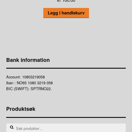
Legg i handlekurv
Bank information
Account: 10803219058
iban : NO65 1080 3219 058
BIC (SWIFT): SPTRNO22.
Produktsøk
Søk
etter: