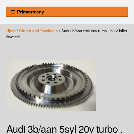
Primærmeny
/
/ Audi 3b/aan 5syl 20v turbo . 60-2 billet
Hjem
Clutch and flywheels
flywheel
Audi 3b/aan 5syl 20v turbo .