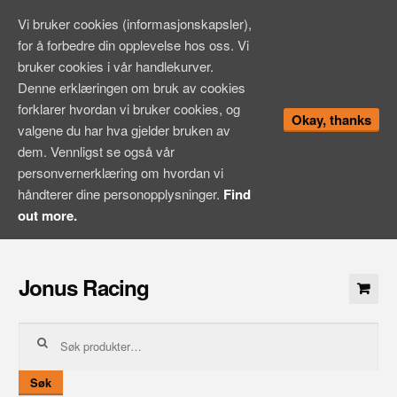
Vi bruker cookies (informasjonskapsler),
for å forbedre din opplevelse hos oss. Vi
bruker cookies i vår handlekurver.
Denne erklæringen om bruk av cookies
forklarer hvordan vi bruker cookies, og
Okay, thanks
valgene du har hva gjelder bruken av
dem. Vennligst se også vår
personvernerklæring om hvordan vi
håndterer dine personopplysninger.
Find
out more.
Hopp
til
Jonus Racing
innhold
Søk
etter:
Søk