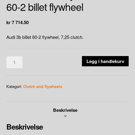
60-2 billet flywheel
kr
7 714.50
Audi 3b billet 60-2 flywheel, 7,25 clutch.
Audi
Legg i handlekurv
3b/aan
5syl
20v
Kategori:
Clutch and flywheels
turbo
.
60-
Beskrivelse
2
billet
flywheel
Beskrivelse
antall