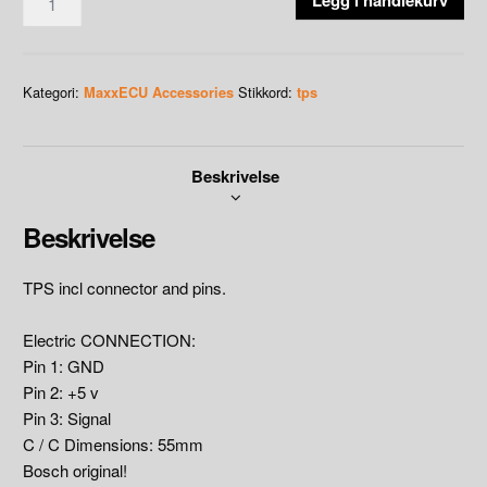
Legg i handlekurv
TPS
antall
Kategori:
Stikkord:
MaxxECU Accessories
tps
Beskrivelse
Beskrivelse
TPS incl connector and pins.
Electric CONNECTION:
Pin 1: GND
Pin 2: +5 v
Pin 3: Signal
C / C Dimensions: 55mm
Bosch original!