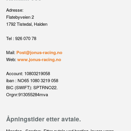
Adresse:
Flatebyveien 2
1792 Tistedal, Halden
Tel : 926 070 78
Mail:
Post@jonus-racing.no
Web:
www.jonus-racing.no
Account: 10803219058
iban : NO65 1080 3219 058
BIC (SWIFT): SPTRNO22.
Orgnr:913055284mva
Åpningstider etter avtale.
Mandag - Søndag: Etter avtale ved henting, levere varer