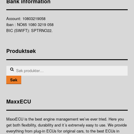
Bank information
Account: 10803219058
iban : NO65 1080 3219 058
BIC (SWIFT): SPTRNO22.
Produktsøk
Søk
etter:
Søk
MaxxECU
MaxxECU is the best engine management we’ve ever tried. Here you
get both flexibility, durability and it´s extremely easy to use. We provide
everything from plug-in ECUs for original cars, to the best ECUs in