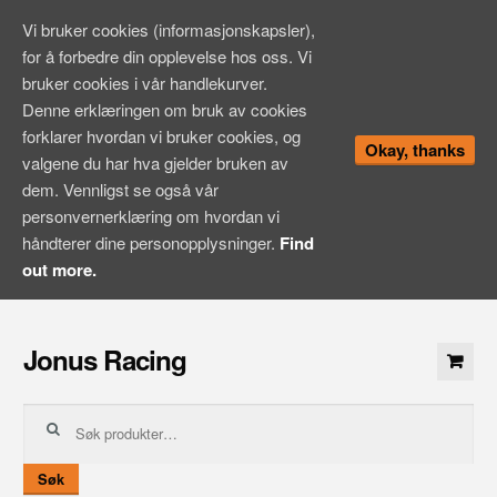
Vi bruker cookies (informasjonskapsler),
for å forbedre din opplevelse hos oss. Vi
bruker cookies i vår handlekurver.
Denne erklæringen om bruk av cookies
forklarer hvordan vi bruker cookies, og
Okay, thanks
valgene du har hva gjelder bruken av
dem. Vennligst se også vår
personvernerklæring om hvordan vi
håndterer dine personopplysninger.
Find
out more.
Hopp
til
Jonus Racing
innhold
Søk
etter:
Søk