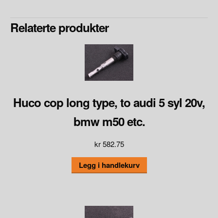
Relaterte produkter
Huco cop long type, to audi 5 syl 20v,
bmw m50 etc.
kr
582.75
Legg i handlekurv