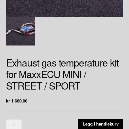
Exhaust gas temperature kit
for MaxxECU MINI /
STREET / SPORT
kr
1 680.00
Exhaust
Legg i handlekurv