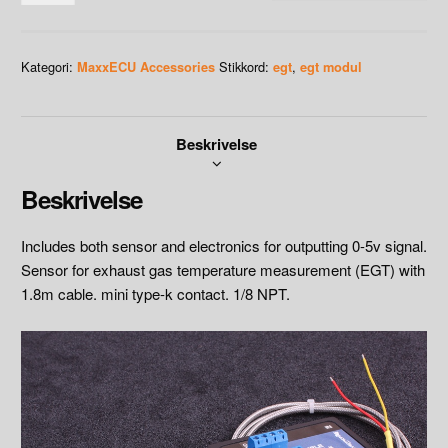
gas
temperature
kit
Kategori:
Stikkord:
,
MaxxECU Accessories
egt
egt modul
for
MaxxECU
MINI
Beskrivelse
/
STREET
/
Beskrivelse
SPORT
antall
Includes both sensor and electronics for outputting 0-5v signal.
Sensor for exhaust gas temperature measurement (EGT) with
1.8m cable. mini type-k contact. 1/8 NPT.