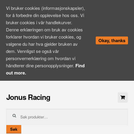
Vi bruker cookies (informasjonskapsler),
for å forbedre din opplevelse hos oss. Vi
bruker cookies i vår handlekurver.
Denne erklæringen om bruk av cookies
forklarer hvordan vi bruker cookies, og
Okay, thanks
valgene du har hva gjelder bruken av
dem. Vennligst se også vår
personvernerklæring om hvordan vi
håndterer dine personopplysninger.
Find
out more.
Hopp
til
Jonus Racing
innhold
Søk
etter:
Søk