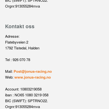
BIC (SWIFT): SPTRNO22.
Orgnr:913055284mva
Kontakt oss
Adresse:
Flatebyveien 2
1792 Tistedal, Halden
Tel : 926 070 78
Mail:
Post@jonus-racing.no
Web:
www.jonus-racing.no
Account: 10803219058
iban : NO65 1080 3219 058
BIC (SWIFT): SPTRNO22.
Orgnr:913055284mva