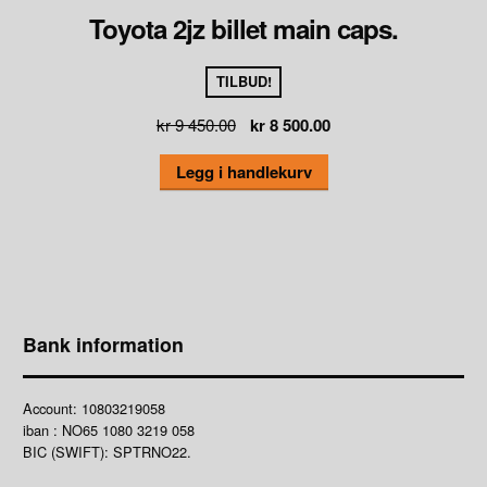
Toyota 2jz billet main caps.
TILBUD!
Opprinnelig
Nåværende
kr
9 450.00
kr
8 500.00
pris
pris
Legg i handlekurv
var:
er:
kr 9
kr 8
450.00.
500.00.
Bank information
Account: 10803219058
iban : NO65 1080 3219 058
BIC (SWIFT): SPTRNO22.