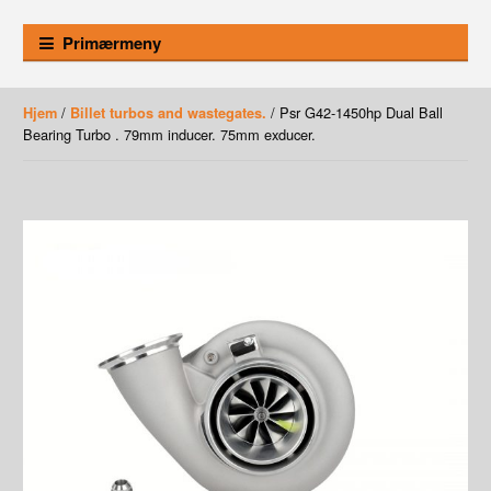
Primærmeny
/
/ Psr G42-1450hp Dual Ball
Hjem
Billet turbos and wastegates.
Bearing Turbo . 79mm inducer. 75mm exducer.