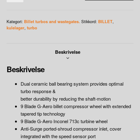
G42-
1450hp
Dual
Kategori:
Stikkord:
,
Billet turbos and wastegates.
BILLET
Ball
,
kulelager
turbo
Bearing
Turbo
.
Beskrivelse
79mm
inducer.
Beskrivelse
75mm
exducer.
antall
Dual ceramic ball bearing system provides optimal
turbo response &
better durability by reducing the shaft-motion
9 Blade G-Aero billet compressor wheel with extended
tapered tip technology
9 Blade G-Aero Inconel 713c turbine wheel
Anti-Surge ported-shroud compressor inlet, cover
integrated with the speed sensor port