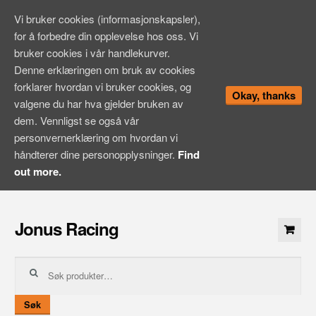
Vi bruker cookies (informasjonskapsler),
for å forbedre din opplevelse hos oss. Vi
bruker cookies i vår handlekurver.
Denne erklæringen om bruk av cookies
forklarer hvordan vi bruker cookies, og
Okay, thanks
valgene du har hva gjelder bruken av
dem. Vennligst se også vår
personvernerklæring om hvordan vi
håndterer dine personopplysninger.
Find
out more.
Hopp
til
Jonus Racing
innhold
Søk
etter:
Søk