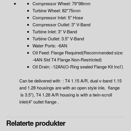
Compressor Wheel: 79*98mm
Turbine Wheel: 82*75mm
Compressor Inlet: 5″ Hose
Compressor Outlet: 3″ V-Band
Turbine Inlet: 3″ V-Band
Turbine Outlet: 3.5″ V-Band
Water Ports: -6AN
Oil Feed: Flange Required(Recommended size:
-4AN Std T4 Flange Non-Restricted)
Oil Drain: -12AN(O-Ring sealed Flange Kit Incl’)
Can be delivered with : T4 1.15 A/R, dual v-band 1.15
and 1.28 housings are with an open style inle, flange
is 3.5″), T4 1.28 A/R housing is with a twin-scroll
inlet(4″ outlet flange .
Relaterte produkter