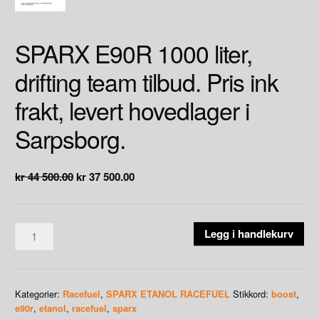
SPARX E90R 1000 liter,
drifting team tilbud. Pris ink
frakt, levert hovedlager i
Sarpsborg.
Opprinnelig
Nåværende
kr
44 500.00
kr
37 500.00
pris
pris
var:
er:
kr 44
kr 37
SPARX
Legg i handlekurv
500.00.
500.00.
E90R
1000
liter,
Kategorier:
,
Stikkord:
,
Racefuel
SPARX ETANOL RACEFUEL
boost
drifting
,
,
,
e90r
etanol
racefuel
sparx
team