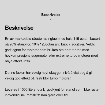
tilbud.
Pris
Beskrivelse
ink
frakt,
Beskrivelse
levert
hovedlager
i
En av markedets råeste racingfuel med hele 115 octan basert
Sarpsborg.
på 90% etanol og 10% 120octan anti knock additiver. Veldig
antall
godt egnet for motorer som brukes om sommeren med
høykompresjons sugemotor eller extreme turbo motorer med
høye effekt uttak.
Denne fuelen har veldig høyt oksygen nivå å vist seg å gi
veldig god effekt på restriktor turbo motorer.
Leveres i 1000 liters dunk godkjent for etanol som ikke ruster
innvendig slik metall fat kan gjøre over tid.