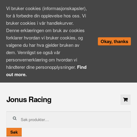
Vi bruker cookies (informasjonskapsler),
for å forbedre din opplevelse hos oss. Vi
bruker cookies i vår handlekurver.
Denne erklæringen om bruk av cookies
forklarer hvordan vi bruker cookies, og
Okay, thanks
valgene du har hva gjelder bruken av
dem. Vennligst se også vår
personvernerklæring om hvordan vi
håndterer dine personopplysninger.
Find
out more.
Hopp
til
Jonus Racing
innhold
Søk
etter:
Søk