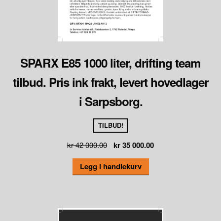
SPARX E85 1000 liter, drifting team
tilbud. Pris ink frakt, levert hovedlager
i Sarpsborg.
TILBUD!
Opprinnelig
Nåværende
kr
42 000.00
kr
35 000.00
pris
pris
Legg i handlekurv
var:
er:
kr 42
kr 35
000.00.
000.00.