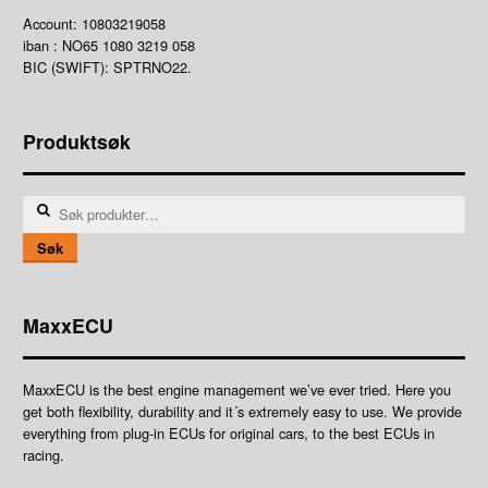
Account: 10803219058
iban : NO65 1080 3219 058
BIC (SWIFT): SPTRNO22.
Produktsøk
Søk
etter:
Søk
MaxxECU
MaxxECU is the best engine management we’ve ever tried. Here you
get both flexibility, durability and it´s extremely easy to use. We provide
everything from plug-in ECUs for original cars, to the best ECUs in
racing.