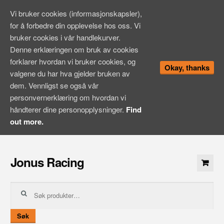
Vi bruker cookies (informasjonskapsler),
for å forbedre din opplevelse hos oss. Vi
bruker cookies i vår handlekurver.
Denne erklæringen om bruk av cookies
forklarer hvordan vi bruker cookies, og
Okay, thanks
valgene du har hva gjelder bruken av
dem. Vennligst se også vår
personvernerklæring om hvordan vi
håndterer dine personopplysninger.
Find
out more.
Hopp
til
Jonus Racing
innhold
Søk
etter:
Søk