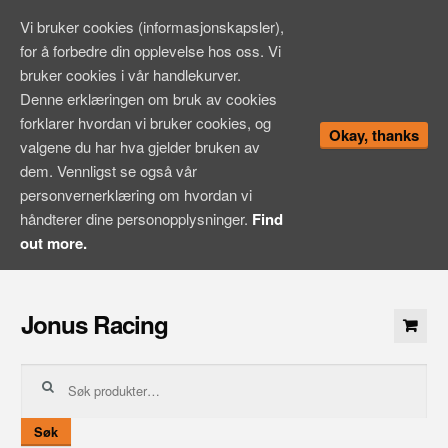
Vi bruker cookies (informasjonskapsler),
for å forbedre din opplevelse hos oss. Vi
bruker cookies i vår handlekurver.
Denne erklæringen om bruk av cookies
forklarer hvordan vi bruker cookies, og
Okay, thanks
valgene du har hva gjelder bruken av
dem. Vennligst se også vår
personvernerklæring om hvordan vi
håndterer dine personopplysninger.
Find
out more.
Hopp
til
Jonus Racing
innhold
Søk
etter:
Søk