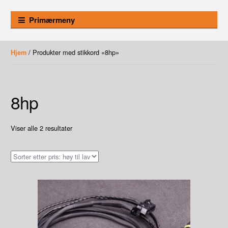
Primærmeny
/ Produkter med stikkord «8hp»
Hjem
8hp
Sortet
Viser alle 2 resultater
etter
pris:
Høy
til
lav