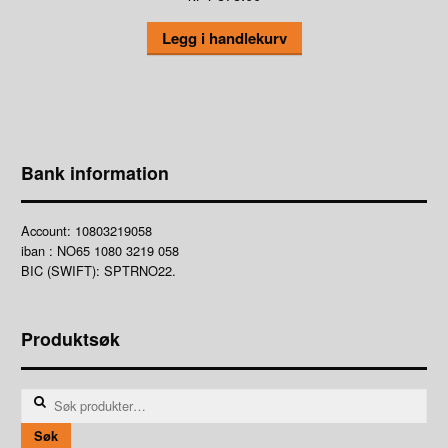
Legg i handlekurv
Bank information
Account: 10803219058
iban : NO65 1080 3219 058
BIC (SWIFT): SPTRNO22.
Produktsøk
Søk
etter:
Søk