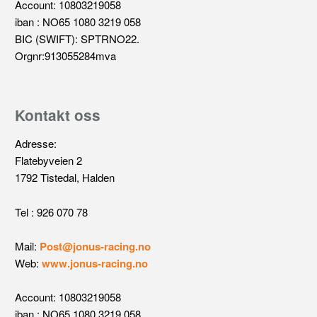
Account: 10803219058
iban : NO65 1080 3219 058
BIC (SWIFT): SPTRNO22.
Orgnr:913055284mva
Kontakt oss
Adresse:
Flatebyveien 2
1792 Tistedal, Halden
Tel : 926 070 78
Mail:
Post@jonus-racing.no
Web:
www.jonus-racing.no
Account: 10803219058
iban : NO65 1080 3219 058