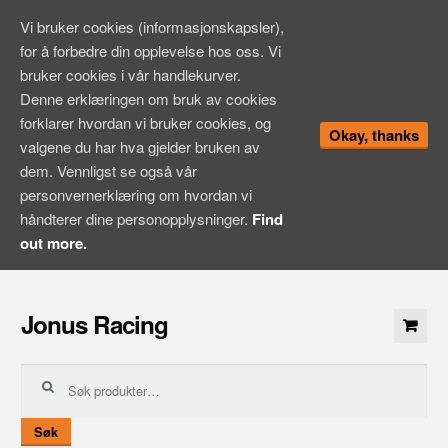
Vi bruker cookies (informasjonskapsler),
for å forbedre din opplevelse hos oss. Vi
bruker cookies i vår handlekurver.
Denne erklæringen om bruk av cookies
forklarer hvordan vi bruker cookies, og
Okay, thanks
valgene du har hva gjelder bruken av
dem. Vennligst se også vår
personvernerklæring om hvordan vi
håndterer dine personopplysninger.
Find
out more.
Hopp
til
Jonus Racing
innhold
Søk
etter:
Søk