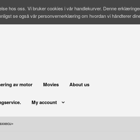
velse hos oss. Vi bruker cookies i vår handlekurver. Denne erklæring
nnligst se også vår personvernerklæring om hvordan vi håndterer di
ering av motor
Movies
About us
ngservice.
My account
maxxecu»