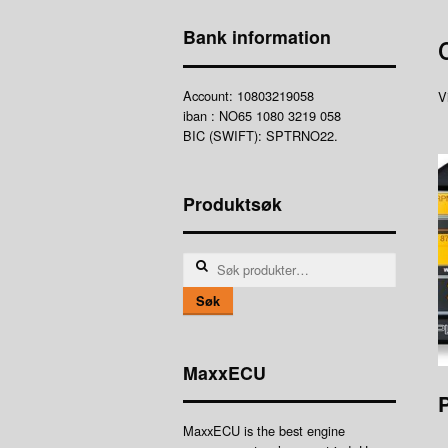
Bank information
Account: 10803219058
V
iban : NO65 1080 3219 058
BIC (SWIFT): SPTRNO22.
Produktsøk
Søk
etter:
Søk
MaxxECU
MaxxECU is the best engine