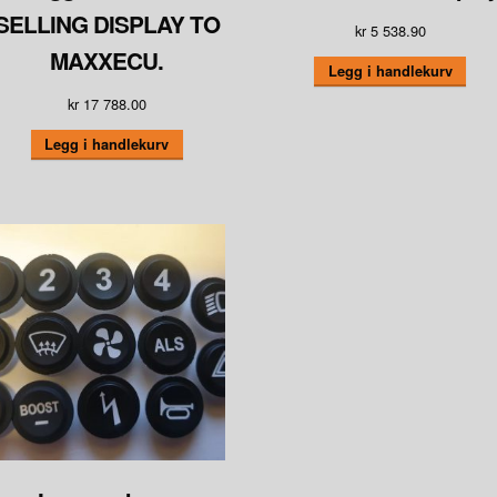
SELLING DISPLAY TO
kr
5 538.90
MAXXECU.
Legg i handlekurv
kr
17 788.00
Legg i handlekurv