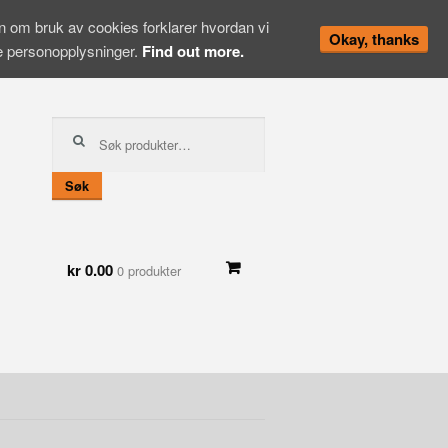
en om bruk av cookies forklarer hvordan vi
Okay, thanks
ne personopplysninger.
Find out more.
Søk
etter:
Søk
kr 0.00
0 produkter