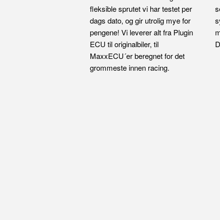
fleksible sprutet vi har testet per
s
dags dato, og gir utrolig mye for
s
pengene! Vi leverer alt fra Plugin
m
ECU til originalbiler, til
D
MaxxECU´er beregnet for det
grommeste innen racing.