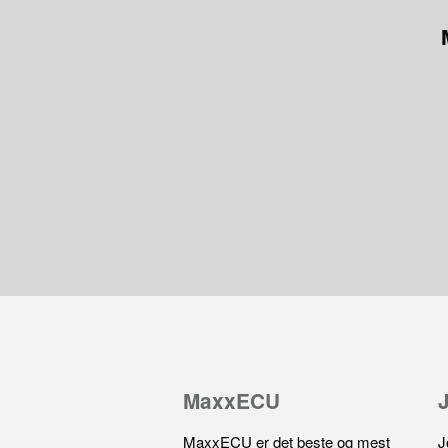
MaxxECU
MaxxECU er det beste og mest
J