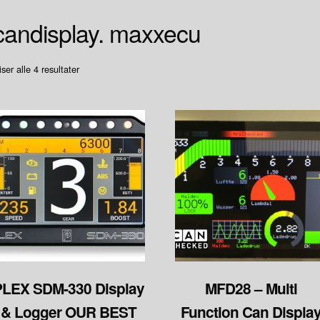
candisplay. maxxecu
Sortet
iser alle 4 resultater
etter
pris:
Høy
til
lav
PLEX SDM-330 Display
MFD28 – Multi
& Logger OUR BEST
Function Can Displa