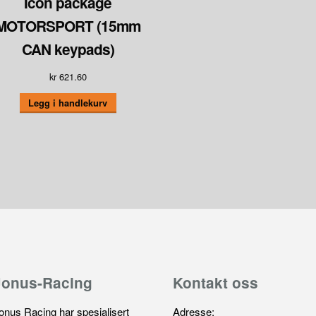
Icon package
MOTORSPORT (15mm
CAN keypads)
kr
621.60
Legg i handlekurv
Jonus-Racing
Kontakt oss
onus Racing har spesialisert
Adresse: