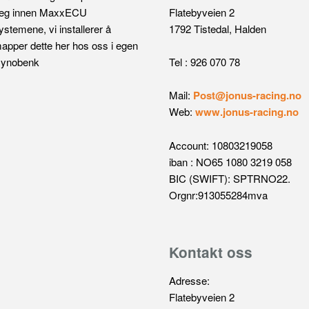
eg innen MaxxECU
Flatebyveien 2
ystemene, vi installerer å
1792 Tistedal, Halden
apper dette her hos oss i egen
ynobenk
Tel : 926 070 78
Mail:
Post@jonus-racing.no
Web:
www.jonus-racing.no
Account: 10803219058
iban : NO65 1080 3219 058
BIC (SWIFT): SPTRNO22.
Orgnr:913055284mva
Kontakt oss
Adresse:
Flatebyveien 2