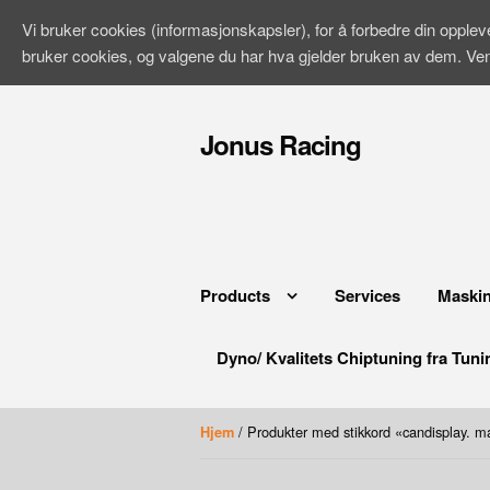
Vi bruker cookies (informasjonskapsler), for å forbedre din opple
bruker cookies, og valgene du har hva gjelder bruken av dem. Ve
Hopp
til
Jonus Racing
innhold
Products
Services
Maskin
Dyno/ Kvalitets Chiptuning fra Tuni
/ Produkter med stikkord «candisplay. 
Hjem