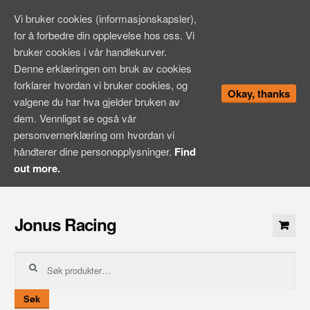
Vi bruker cookies (informasjonskapsler),
for å forbedre din opplevelse hos oss. Vi
bruker cookies i vår handlekurver.
Denne erklæringen om bruk av cookies
forklarer hvordan vi bruker cookies, og
Okay, thanks
valgene du har hva gjelder bruken av
dem. Vennligst se også vår
personvernerklæring om hvordan vi
håndterer dine personopplysninger.
Find
out more.
Hopp
til
Jonus Racing
innhold
Søk
etter:
Søk