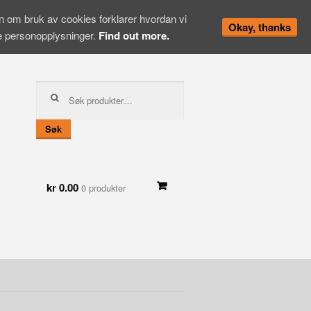
en om bruk av cookies forklarer hvordan vi
Okay, thanks
ne personopplysninger.
Find out more.
Søk
etter:
Søk
kr 0.00
0 produkter