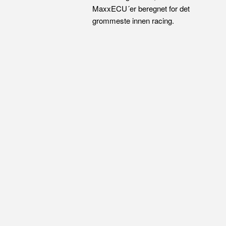
MaxxECU´er beregnet for det
grommeste innen racing.