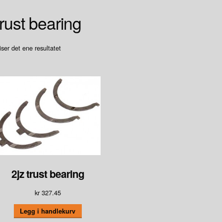
trust bearing
iser det ene resultatet
2jz trust bearing
kr
327.45
Legg i handlekurv