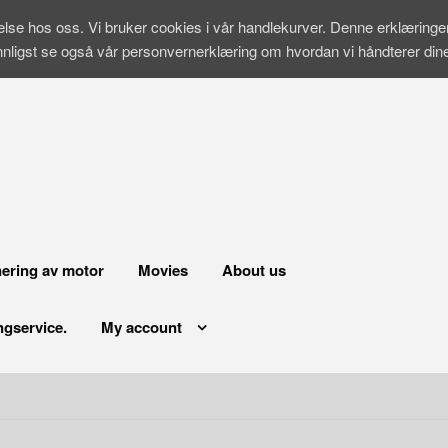
velse hos oss. Vi bruker cookies i vår handlekurver. Denne erklæring
nnligst se også vår personvernerklæring om hvordan vi håndterer di
ering av motor
Movies
About us
ngservice.
My account