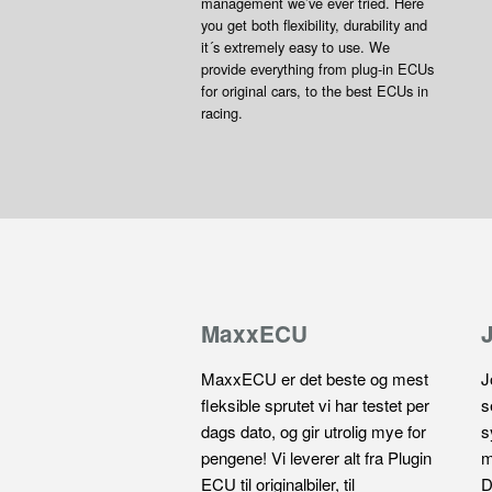
management we’ve ever tried. Here
you get both flexibility, durability and
it´s extremely easy to use. We
provide everything from plug-in ECUs
for original cars, to the best ECUs in
racing.
MaxxECU
MaxxECU er det beste og mest
J
fleksible sprutet vi har testet per
s
dags dato, og gir utrolig mye for
s
pengene! Vi leverer alt fra Plugin
m
ECU til originalbiler, til
D