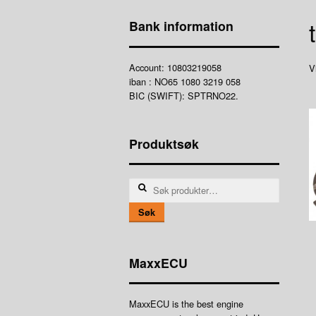
Bank information
Account: 10803219058
V
iban : NO65 1080 3219 058
BIC (SWIFT): SPTRNO22.
Produktsøk
Søk
etter:
Søk
MaxxECU
MaxxECU is the best engine