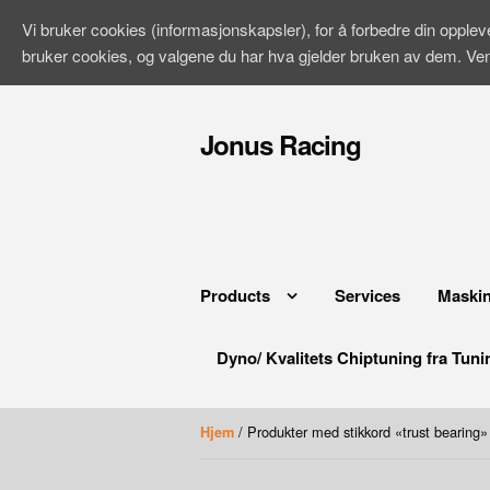
Vi bruker cookies (informasjonskapsler), for å forbedre din opple
bruker cookies, og valgene du har hva gjelder bruken av dem. Ve
Hopp
til
Jonus Racing
innhold
Products
Services
Maskin
Dyno/ Kvalitets Chiptuning fra Tuni
/ Produkter med stikkord «trust bearing»
Hjem