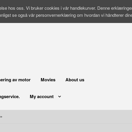
velse hos oss. Vi bruker cookies i vår handlekurver. Denne erklæring
nnligst se også vår personvernerklæring om hvordan vi håndterer di
ering av motor
Movies
About us
ngservice.
My account
p»