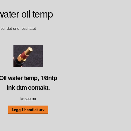
water oil temp
iser det ene resultatet
Oil water temp, 1/8ntp
ink dtm contakt.
kr
699.30
Legg i handlekurv