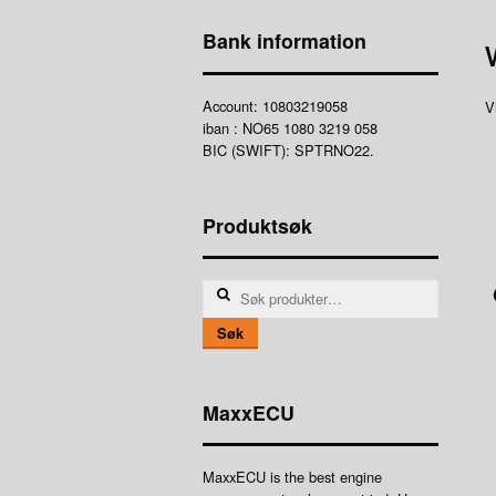
Bank information
Account: 10803219058
V
iban : NO65 1080 3219 058
BIC (SWIFT): SPTRNO22.
Produktsøk
Søk
etter:
Søk
MaxxECU
MaxxECU is the best engine