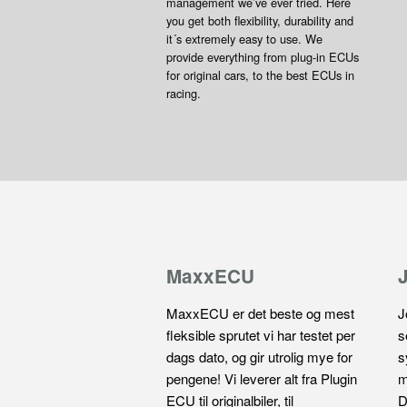
management we’ve ever tried. Here
you get both flexibility, durability and
it´s extremely easy to use. We
provide everything from plug-in ECUs
for original cars, to the best ECUs in
racing.
MaxxECU
MaxxECU er det beste og mest
J
fleksible sprutet vi har testet per
s
dags dato, og gir utrolig mye for
s
pengene! Vi leverer alt fra Plugin
m
ECU til originalbiler, til
D