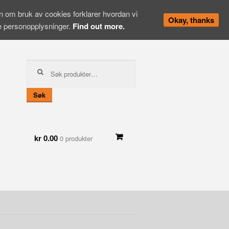
en om bruk av cookies forklarer hvordan vi
Okay, thanks
ne personopplysninger.
Find out more.
Søk
etter:
Søk
kr 0.00
0 produkter