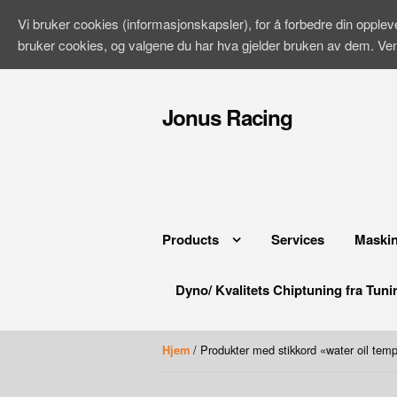
Vi bruker cookies (informasjonskapsler), for å forbedre din opple
bruker cookies, og valgene du har hva gjelder bruken av dem. Ve
Hopp
til
Jonus Racing
innhold
Products
Services
Maskin
Dyno/ Kvalitets Chiptuning fra Tuni
/ Produkter med stikkord «water oil tem
Hjem