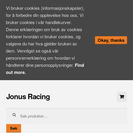
Vi bruker cookies (informasjonskapsler),
for å forbedre din opplevelse hos oss. Vi
bruker cookies i vår handlekurver.
Denne erklæringen om bruk av cookies
forklarer hvordan vi bruker cookies, og
Okay, thanks
valgene du har hva gjelder bruken av
dem. Vennligst se også vår
personvernerklæring om hvordan vi
håndterer dine personopplysninger.
Find
out more.
Hopp
til
Jonus Racing
innhold
Søk
etter:
Søk