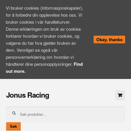
Vi bruker cookies (informasjonskapsler),
for å forbedre din opplevelse hos oss. Vi
bruker cookies i vår handlekurver.
Denne erklæringen om bruk av cookies
forklarer hvordan vi bruker cookies, og
Okay, thanks
valgene du har hva gjelder bruken av
dem. Vennligst se også vår
personvernerklæring om hvordan vi
håndterer dine personopplysninger.
Find
out more.
Hopp
til
Jonus Racing
innhold
Søk
etter:
Søk