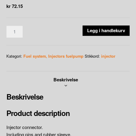
kr
72.15
Bosch
Legg i handlekurv
ev1
Connector
2-
Kategori:
Stikkord:
Fuel system, Injectors fuelpump
injector
way
socket
housing
Beskrivelse
Bosch
JPT
(injector)
Beskrivelse
antall
Product description
Injector connector.
Including pins and rubber sleeve.