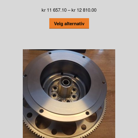
Prisområde:
kr
11 657.10
–
kr
12 810.00
kr 11
Dette
Velg alternativ
657.10
produktet
til
har
kr 12
flere
810.00
varianter.
Alternativene
kan
velges
på
produktsiden