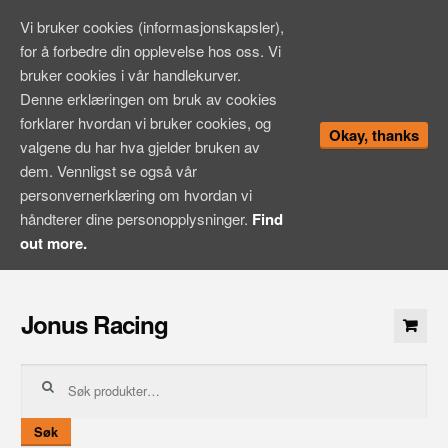
Vi bruker cookies (informasjonskapsler),
for å forbedre din opplevelse hos oss. Vi
bruker cookies i vår handlekurver.
Denne erklæringen om bruk av cookies
forklarer hvordan vi bruker cookies, og
Okay, thanks
valgene du har hva gjelder bruken av
dem. Vennligst se også vår
personvernerklæring om hvordan vi
håndterer dine personopplysninger.
Find
out more.
Hopp
til
Jonus Racing
innhold
Søk
etter:
Søk