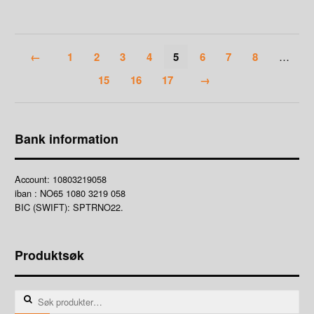
←
1
2
3
4
5
6
7
8
…
15
16
17
→
Bank information
Account: 10803219058
iban : NO65 1080 3219 058
BIC (SWIFT): SPTRNO22.
Produktsøk
Søk
etter: