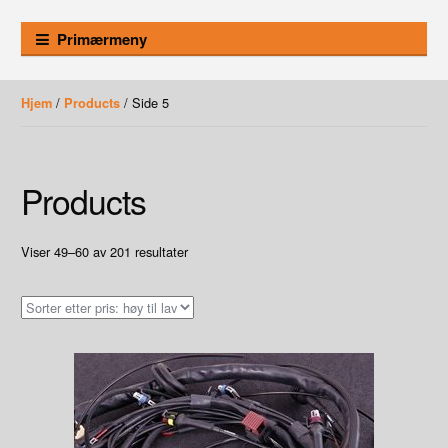
Primærmeny
/
/ Side 5
Hjem
Products
Products
Sortet
Viser 49–60 av 201 resultater
etter
pris:
Høy
til
lav