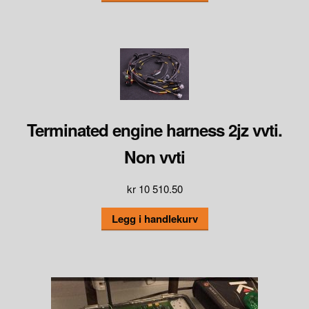
Terminated engine harness 2jz vvti.
Non vvti
kr
10 510.50
Legg i handlekurv