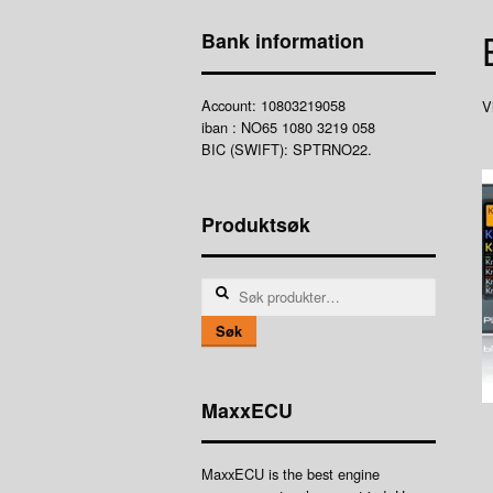
Bank information
Account: 10803219058
V
iban : NO65 1080 3219 058
BIC (SWIFT): SPTRNO22.
Produktsøk
Søk
etter:
Søk
MaxxECU
MaxxECU is the best engine