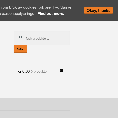
en om bruk av cookies forklarer hvordan vi
Okay, thanks
ne personopplysninger.
Find out more.
Søk
etter:
Søk
kr 0.00
0 produkter