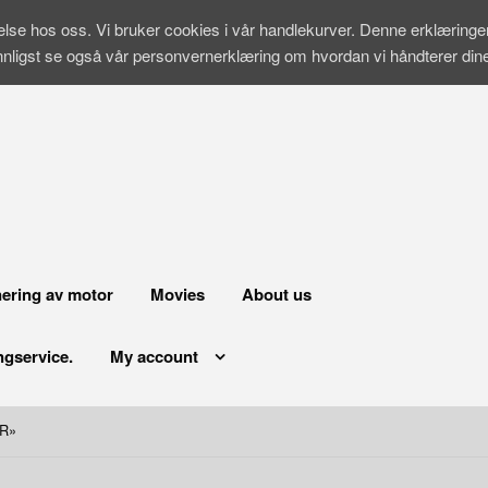
velse hos oss. Vi bruker cookies i vår handlekurver. Denne erklæring
nnligst se også vår personvernerklæring om hvordan vi håndterer di
ering av motor
Movies
About us
ngservice.
My account
YR»