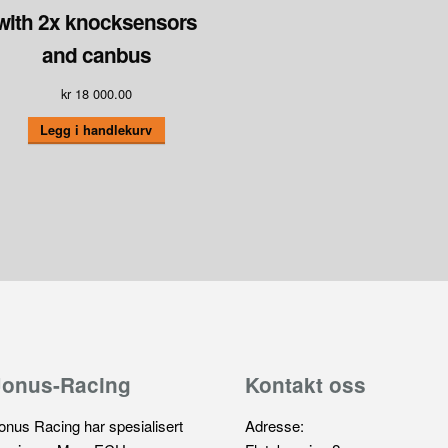
with 2x knocksensors
and canbus
kr
18 000.00
Legg i handlekurv
Jonus-Racing
Kontakt oss
onus Racing har spesialisert
Adresse: