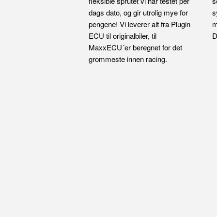
fleksible sprutet vi har testet per
s
dags dato, og gir utrolig mye for
s
pengene! Vi leverer alt fra Plugin
m
ECU til originalbiler, til
D
MaxxECU´er beregnet for det
grommeste innen racing.