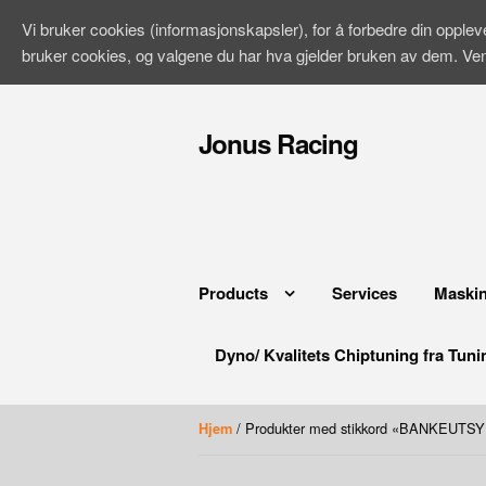
Vi bruker cookies (informasjonskapsler), for å forbedre din opple
bruker cookies, og valgene du har hva gjelder bruken av dem. Ve
Hopp
til
Jonus Racing
innhold
Products
Services
Maskin
Dyno/ Kvalitets Chiptuning fra Tuni
/ Produkter med stikkord «BANKEUTS
Hjem