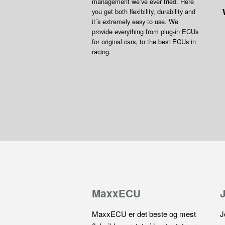
management we’ve ever tried. Here
you get both flexibility, durability and
it´s extremely easy to use. We
provide everything from plug-in ECUs
for original cars, to the best ECUs in
racing.
MaxxECU
MaxxECU er det beste og mest
J