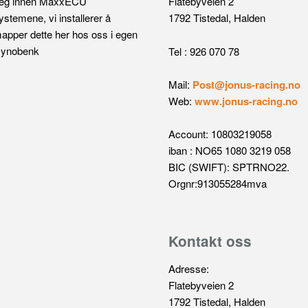
eg innen MaxxECU
Flatebyveien 2
ystemene, vi installerer å
1792 Tistedal, Halden
apper dette her hos oss i egen
ynobenk
Tel : 926 070 78
Mail:
Post@jonus-racing.no
Web:
www.jonus-racing.no
Account: 10803219058
iban : NO65 1080 3219 058
BIC (SWIFT): SPTRNO22.
Orgnr:913055284mva
Kontakt oss
Adresse:
Flatebyveien 2
1792 Tistedal, Halden