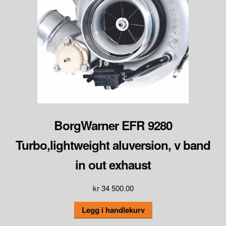
BorgWarner EFR 9280
Turbo,lightweight aluversion, v band
in out exhaust
kr
34 500.00
Legg i handlekurv