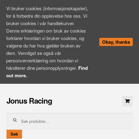
Vi bruker cookies (informasjonskapsler),
for å forbedre din opplevelse hos oss. Vi
bruker cookies i vår handlekurver.
Denne erklæringen om bruk av cookies
forklarer hvordan vi bruker cookies, og
Okay, thanks
valgene du har hva gjelder bruken av
dem. Vennligst se også vår
personvernerklæring om hvordan vi
håndterer dine personopplysninger.
Find
out more.
Hopp
til
Jonus Racing
innhold
Søk
etter:
Søk