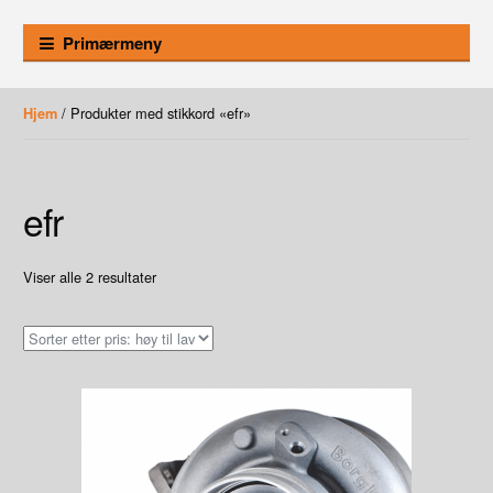
Primærmeny
/ Produkter med stikkord «efr»
Hjem
efr
Sortet
Viser alle 2 resultater
etter
pris:
Høy
til
lav